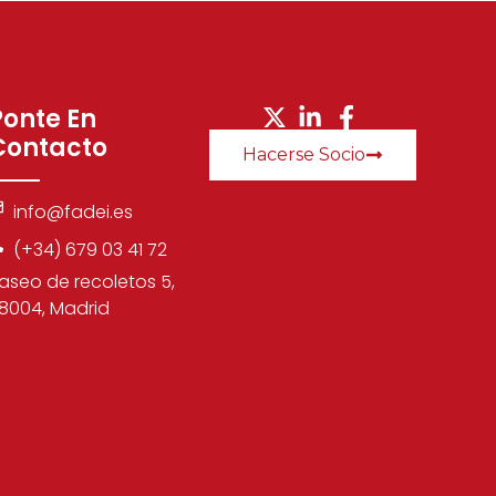
Ponte En
Contacto
Hacerse Socio
info@fadei.es
(+34) 679 03 41 72
aseo de recoletos 5,
8004, Madrid