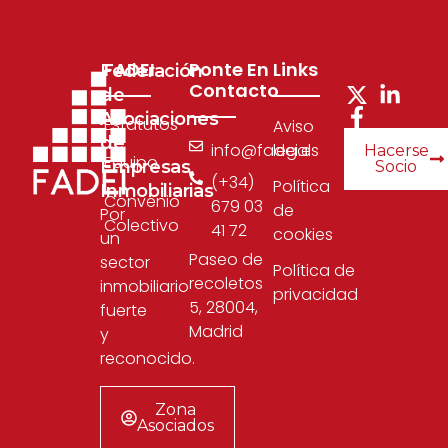
FADEI
Ponte En
Links
Federación
Contacto
de
Asociaciones
Estatutos
Aviso
de
info@fadei.es
legal
Hacerse
Equipo
Empresas
Socio
(+34)
Política
Inmobiliarias
Convenio
679 03
de
Por
Colectivo
41 72
cookies
un
Paseo de
sector
Política de
recoletos
inmobiliario
privacidad
5, 28004,
fuerte
Madrid
y
reconocido.
Zona
Asociados