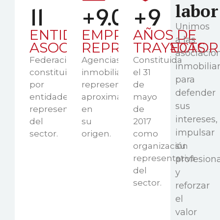
labor
11
+
9.000
+
9
Unimos
ENTIDADES
EMPRESAS
AÑOS DE
a las
ASOCIADAS
REPRESENTADAS
TRAYECTOR
asociacio
Federación
Agencias
Constituida
inmobiliar
constituida
inmobiliarias
el 31
para
por
representadas
de
defender
entidades
aproximadamente
mayo
sus
representativas
en
de
intereses,
del
su
2017
impulsar
sector.
origen.
como
su
organización
representativa
profesiona
del
y
sector.
reforzar
el
valor