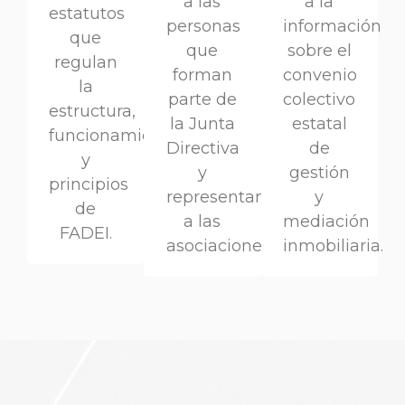
a las
a la
estatutos
personas
información
que
que
sobre el
regulan
forman
convenio
la
parte de
colectivo
estructura,
la Junta
estatal
funcionamiento
Directiva
de
y
y
gestión
principios
representan
y
de
a las
mediación
FADEI.
asociaciones.
inmobiliaria.